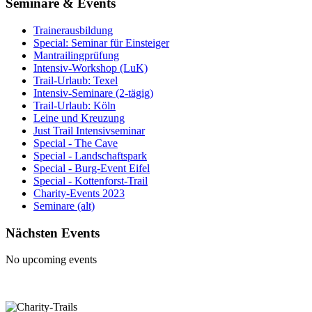
Seminare & Events
Trainerausbildung
Special: Seminar für Einsteiger
Mantrailingprüfung
Intensiv-Workshop (LuK)
Trail-Urlaub: Texel
Intensiv-Seminare (2-tägig)
Trail-Urlaub: Köln
Leine und Kreuzung
Just Trail Intensivseminar
Special - The Cave
Special - Landschaftspark
Special - Burg-Event Eifel
Special - Kottenforst-Trail
Charity-Events 2023
Seminare (alt)
Nächsten Events
No upcoming events