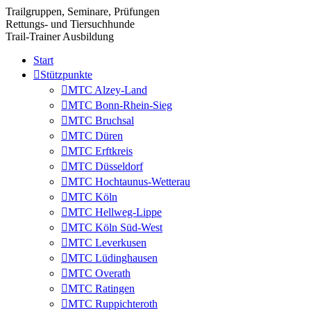
Trailgruppen, Seminare, Prüfungen
Rettungs- und Tiersuchhunde
Trail-Trainer Ausbildung
Start
Stützpunkte
MTC Alzey-Land
MTC Bonn-Rhein-Sieg
MTC Bruchsal
MTC Düren
MTC Erftkreis
MTC Düsseldorf
MTC Hochtaunus-Wetterau
MTC Köln
MTC Hellweg-Lippe
MTC Köln Süd-West
MTC Leverkusen
MTC Lüdinghausen
MTC Overath
MTC Ratingen
MTC Ruppichteroth