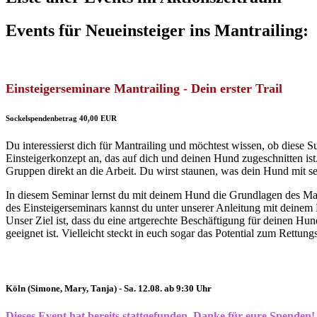
Events für Neueinsteiger ins Mantrailing:
Einsteigerseminare Mantrailing - Dein erster Trail
Sockelspendenbetrag 40,00 EUR
Du interessierst dich für Mantrailing und möchtest wissen, ob diese S
Einsteigerkonzept an, das auf dich und deinen Hund zugeschnitten ist
Gruppen direkt an die Arbeit. Du wirst staunen, was dein Hund mit sei
In diesem Seminar lernst du mit deinem Hund die Grundlagen des Mantr
des Einsteigerseminars kannst du unter unserer Anleitung mit deine
Unser Ziel ist, dass du eine artgerechte Beschäftigung für deinen H
geeignet ist. Vielleicht steckt in euch sogar das Potential zum Rettun
Köln (Simone, Mary, Tanja) - Sa. 12.08. ab 9:30 Uhr
Dieses Event hat bereits stattgefunden. Danke für eure Spenden!