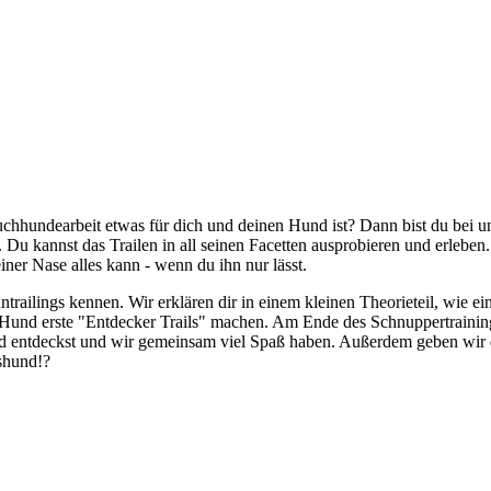
uchhundearbeit etwas für dich und deinen Hund ist? Dann bist du bei un
. Du kannst das Trailen in all seinen Facetten ausprobieren und erleben
ner Nase alles kann - wenn du ihn nur lässt.
ailings kennen. Wir erklären dir in einem kleinen Theorieteil, wie ein
m Hund erste "Entdecker Trails" machen. Am Ende des Schnuppertrainin
und entdeckst und wir gemeinsam viel Spaß haben. Außerdem geben wir d
gshund!?