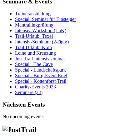
Seminare & Events
Trainerausbildung
Special: Seminar für Einsteiger
Mantrailingprüfung
Intensiv-Workshop (LuK)
Trail-Urlaub: Texel
Intensiv-Seminare (2-tägig)
Trail-Urlaub: Köln
Leine und Kreuzung
Just Trail Intensivseminar
Special - The Cave
Special - Landschaftspark
Special - Burg-Event Eifel
Special - Kottenforst-Trail
Charity-Events 2023
Seminare (alt)
Nächsten Events
No upcoming events