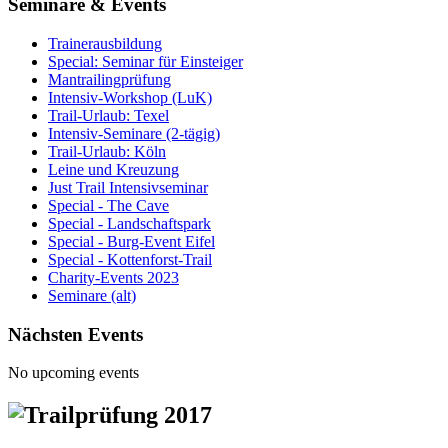
Seminare & Events
Trainerausbildung
Special: Seminar für Einsteiger
Mantrailingprüfung
Intensiv-Workshop (LuK)
Trail-Urlaub: Texel
Intensiv-Seminare (2-tägig)
Trail-Urlaub: Köln
Leine und Kreuzung
Just Trail Intensivseminar
Special - The Cave
Special - Landschaftspark
Special - Burg-Event Eifel
Special - Kottenforst-Trail
Charity-Events 2023
Seminare (alt)
Nächsten Events
No upcoming events