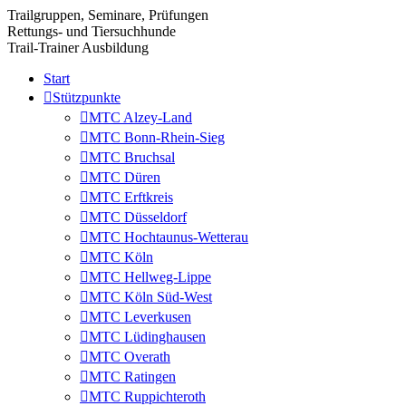
Trailgruppen, Seminare, Prüfungen
Rettungs- und Tiersuchhunde
Trail-Trainer Ausbildung
Start
Stützpunkte
MTC Alzey-Land
MTC Bonn-Rhein-Sieg
MTC Bruchsal
MTC Düren
MTC Erftkreis
MTC Düsseldorf
MTC Hochtaunus-Wetterau
MTC Köln
MTC Hellweg-Lippe
MTC Köln Süd-West
MTC Leverkusen
MTC Lüdinghausen
MTC Overath
MTC Ratingen
MTC Ruppichteroth