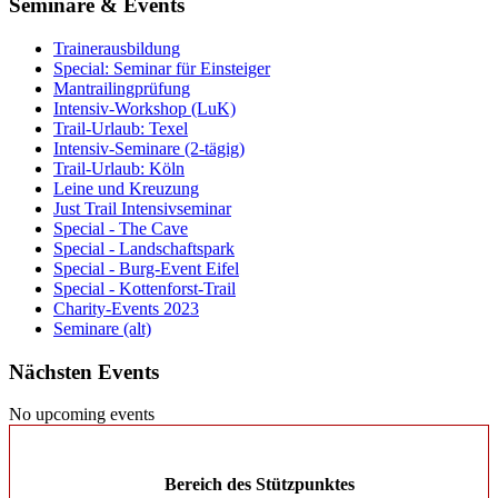
Seminare & Events
Trainerausbildung
Special: Seminar für Einsteiger
Mantrailingprüfung
Intensiv-Workshop (LuK)
Trail-Urlaub: Texel
Intensiv-Seminare (2-tägig)
Trail-Urlaub: Köln
Leine und Kreuzung
Just Trail Intensivseminar
Special - The Cave
Special - Landschaftspark
Special - Burg-Event Eifel
Special - Kottenforst-Trail
Charity-Events 2023
Seminare (alt)
Nächsten Events
No upcoming events
Bereich des Stützpunktes