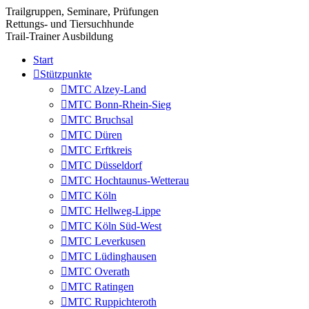
Trailgruppen, Seminare, Prüfungen
Rettungs- und Tiersuchhunde
Trail-Trainer Ausbildung
Start
Stützpunkte
MTC Alzey-Land
MTC Bonn-Rhein-Sieg
MTC Bruchsal
MTC Düren
MTC Erftkreis
MTC Düsseldorf
MTC Hochtaunus-Wetterau
MTC Köln
MTC Hellweg-Lippe
MTC Köln Süd-West
MTC Leverkusen
MTC Lüdinghausen
MTC Overath
MTC Ratingen
MTC Ruppichteroth